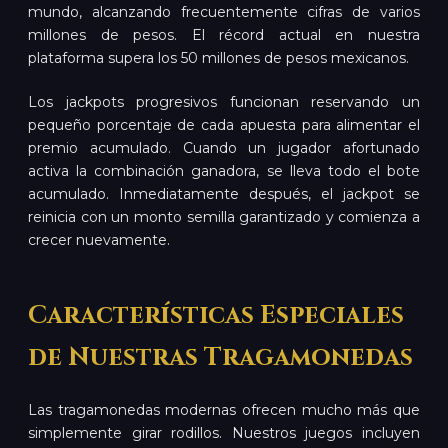
mundo, alcanzando frecuentemente cifras de varios
millones de pesos. El récord actual en nuestra
plataforma supera los 50 millones de pesos mexicanos.
Los jackpots progresivos funcionan reservando un
pequeño porcentaje de cada apuesta para alimentar el
premio acumulado. Cuando un jugador afortunado
activa la combinación ganadora, se lleva todo el bote
acumulado. Inmediatamente después, el jackpot se
reinicia con un monto semilla garantizado y comienza a
crecer nuevamente.
Características Especiales
de Nuestras Tragamonedas
Las tragamonedas modernas ofrecen mucho más que
simplemente girar rodillos. Nuestros juegos incluyen