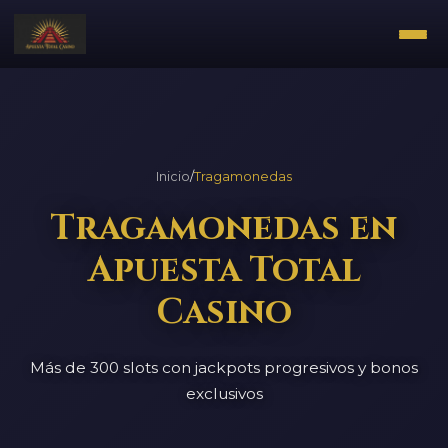
Inicio
/
Tragamonedas
Tragamonedas en
Apuesta Total
Casino
Más de 300 slots con jackpots progresivos y bonos
exclusivos