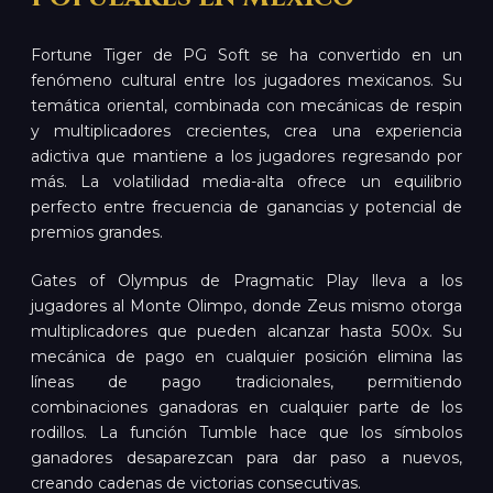
Fortune Tiger de PG Soft se ha convertido en un
fenómeno cultural entre los jugadores mexicanos. Su
temática oriental, combinada con mecánicas de respin
y multiplicadores crecientes, crea una experiencia
adictiva que mantiene a los jugadores regresando por
más. La volatilidad media-alta ofrece un equilibrio
perfecto entre frecuencia de ganancias y potencial de
premios grandes.
Gates of Olympus de Pragmatic Play lleva a los
jugadores al Monte Olimpo, donde Zeus mismo otorga
multiplicadores que pueden alcanzar hasta 500x. Su
mecánica de pago en cualquier posición elimina las
líneas de pago tradicionales, permitiendo
combinaciones ganadoras en cualquier parte de los
rodillos. La función Tumble hace que los símbolos
ganadores desaparezcan para dar paso a nuevos,
creando cadenas de victorias consecutivas.