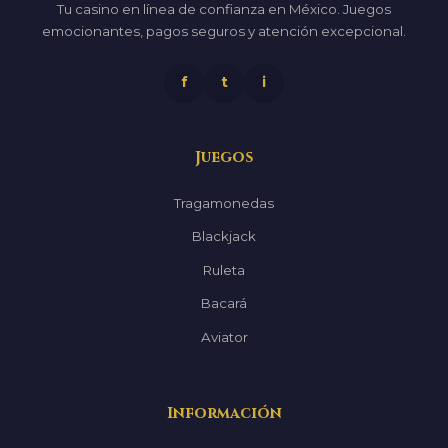
Tu casino en línea de confianza en México. Juegos
emocionantes, pagos seguros y atención excepcional.
f
t
i
Juegos
Tragamonedas
Blackjack
Ruleta
Bacará
Aviator
Información