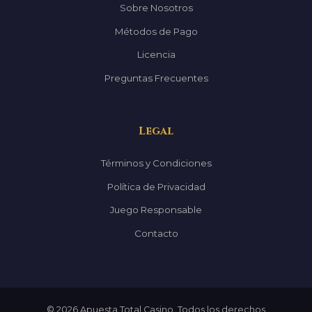
Sobre Nosotros
Métodos de Pago
Licencia
Preguntas Frecuentes
Legal
Términos y Condiciones
Política de Privacidad
Juego Responsable
Contacto
© 2026 Apuesta Total Casino. Todos los derechos