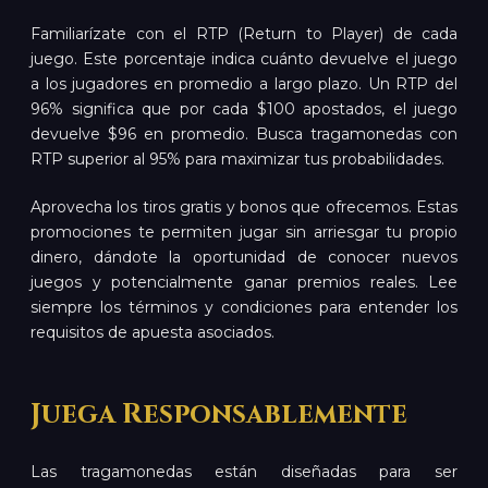
Familiarízate con el RTP (Return to Player) de cada
juego. Este porcentaje indica cuánto devuelve el juego
a los jugadores en promedio a largo plazo. Un RTP del
96% significa que por cada $100 apostados, el juego
devuelve $96 en promedio. Busca tragamonedas con
RTP superior al 95% para maximizar tus probabilidades.
Aprovecha los tiros gratis y bonos que ofrecemos. Estas
promociones te permiten jugar sin arriesgar tu propio
dinero, dándote la oportunidad de conocer nuevos
juegos y potencialmente ganar premios reales. Lee
siempre los términos y condiciones para entender los
requisitos de apuesta asociados.
Juega Responsablemente
Las tragamonedas están diseñadas para ser